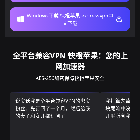
Windows下载 快橙苹果 expressvpn中
文下载
全平台兼容VPN 快橙苹果：您的上
网加速器
AES-256加密保障快橙苹果安全
说实话我是全平台兼容VPN的忠实
我打算去葡萄
粉丝。先订阅了一个月，然后给我
块尾流冲浪板.
的妻子和女儿都订阅了
几乎所有我需