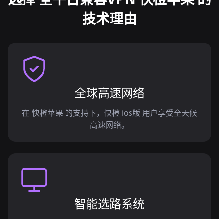
技术理由
全球高速网络
在 快橙苹果 的支持下，快橙 ios版 用户享受全天候
高速网络。
智能选路系统