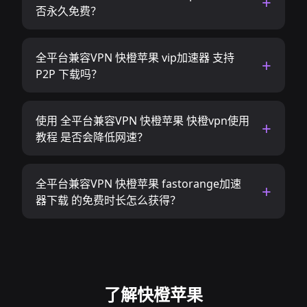
否永久免费？
全平台兼容VPN 快橙苹果 vip加速器 支持
P2P 下载吗？
使用 全平台兼容VPN 快橙苹果 快橙vpn使用
教程 是否会降低网速？
全平台兼容VPN 快橙苹果 fastorange加速
器下载 的免费时长怎么获得？
了解快橙苹果