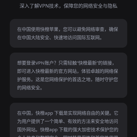
深入了解VPN技术，保障您的网络安全与隐私
在中国使用快橙苹果，您可以避免网络审查，确保
在中国大陆安全、快速地访问国际互联网。
想要登录VPN账户？只需轻触“快橙最新”的链接，
即可进入快橙最新的官方网站，体验卓越的网络保
护服务。这是您网络保护的首选之地，随时守护您
的网络安全。
在中国，快橙app 下载是实现网络自由的关键。它
为用户提供了一个简单、有效的方法来安全地访问
国外网站。快橙app 下载的强大加密技术保护您的