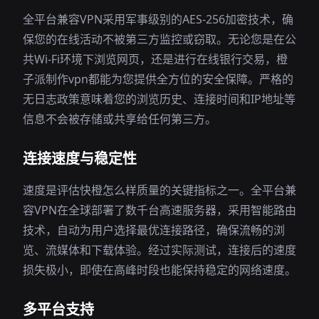
全平台兼容VPN采用军事级别的AES-256加密技术，确
保您的在线活动不被第三方监控或窃取。无论您是在公
共Wi-Fi环境下浏览网页，还是进行在线银行交易，橙
子派制作vpn都能为您提供全方位的安全保障。严格的
无日志政策意味着您的浏览历史、连接时间和IP地址等
信息不会被存储或共享给任何第三方。
连接速度与稳定性
速度是评估快橙怎么样质量的关键指标之一。全平台兼
容VPN在全球部署了数千台高速服务器，采用智能路由
技术，自动为用户选择最优连接路径，确保流畅的浏
览、流媒体和下载体验。经过实际测试，连接后的速度
损失极小，即使在高峰时段也能保持稳定的网络速度。
多平台支持