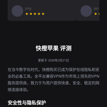
Jing
Jan V
★★★★★
★★★
快橙苹果 评测
更新于 2026年3月21日
在当今数字化时代，快橙购买已成为保护在线隐私和安
全的必备工具。全平台兼容VPN作为市场上领先的VPN
服务提供商，致力于为用户提供快速、安全、稳定的网
络连接体验。
安全性与隐私保护