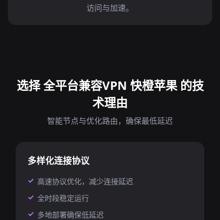
访问与加速。
选择 全平台兼容VPN 快橙苹果 的技
术理由
智能节点与优化路由，确保最低延迟
多样化连接协议
高速协议优化，减少连接延迟
全时段稳定运行
多地部署确保低延迟